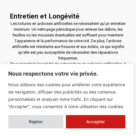
Entretien et Longévité
Les toitures en ardoises artificielles ne nécessitent qu’un entretien
minimum. Un nettoyage périodique pour enlever les débris, les
feuilles ou les mousses éventuelles est suffisant pour maintenir
l’apparence et la performance de votre toit. De plus, l’ardoise
artificielle est résistante aux fissures et aux éclats, ce qui signifie
qu’elle est peu susceptible de nécessiter des réparations
fréquentes.
Pour garantir la longévité de votre toiture en ardoises artificielles, il
est conseillé de procéder à une inspection annuelle. Cette
Nous respectons votre vie privée.
vérification permettra de détecter tout dommage éventuel, comme
les joints usés ou les ardoises déplacées, afin d’assurer une
Nous utilisons des cookies pour améliorer votre expérience
réparation rapide et éviter des problèmes futurs.
de navigation, diffuser des publicités ou des contenus
personnalisés et analyser notre trafic. En cliquant sur
"Accepter", vous consentez à notre utilisation des cookies.
Avantages d'un Toit en Ardoises
Artificielles
Rejeter
Accepter
Écologique
: L’ardoise artificielle est fabriquée à partir de
matériaux recyclables et peut être utilisée dans des projets